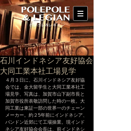
ポレポレ
&レギャン
石川インドネシア友好協会
大同工業本社工場見学
４月３日に、石川インドネシア友好協
会では、金大留学生と大同工業本社工
場見学、写真は、加賀市山下副市長と
加賀市役所表敬訪問した時の一枚。大
同工業は東証一部の世界一のチェーン
メーカー。約２5年前にインドネシア、
バンドン近郊にて工場操業。現インド
ネシア友好協会会長は、前インドネシ