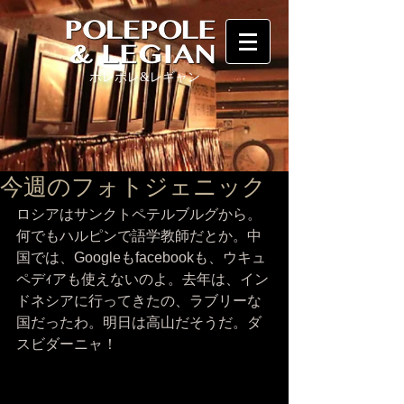
ポレポレ
&レギャン
今週のフォトジェニック
ロシアはサンクトペテルブルグから。
何でもハルピンで語学教師だとか。中
国では、Googleもfacebookも、ウキュ
ペデｨアも使えないのよ。去年は、イン
ドネシアに行ってきたの、ラブリーな
国だったわ。明日は高山だそうだ。ダ
スビダーニャ！