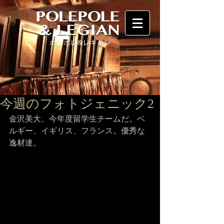
ポレポレ
&レギャン
今週のフォトジェニック2
金沢美大、今年度留学生チームだ。ベ
ルギー、イギリス、フランス。優秀な
逸材達。