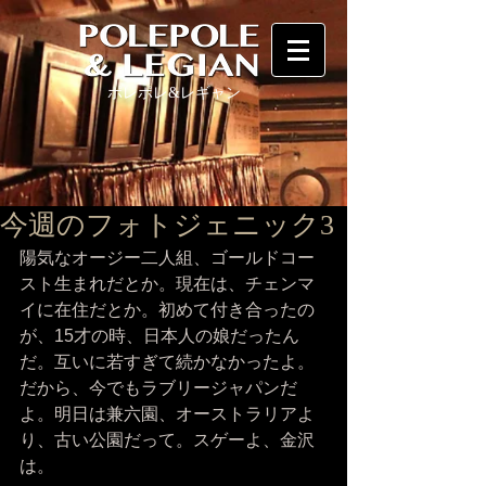
ポレポレ
&レギャン
今週のフォトジェニック3
陽気なオージー二人組、ゴールドコー
スト生まれだとか。現在は、チェンマ
イに在住だとか。初めて付き合ったの
が、15才の時、日本人の娘だったん
だ。互いに若すぎて続かなかったよ。
だから、今でもラブリージャパンだ
よ。明日は兼六園、オーストラリアよ
り、古い公園だって。スゲーよ、金沢
は。