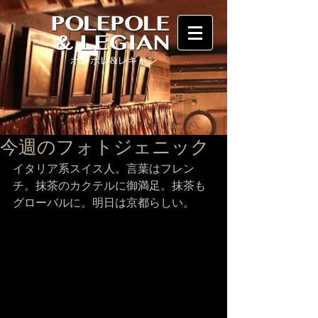
ポレポレ
&レギャン
今週のフォトジェニック
イタリア系スイス人。言葉はフレン
チ。抹茶のカクテルに御満足。抹茶も
グローバルに。明日は京都らしい。