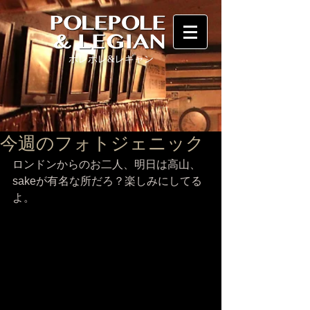
ポレポレ
&レギャン
今週のフォトジェニック
ロンドンからのお二人、明日は高山、
sakeが有名な所だろ？楽しみにしてる
よ。